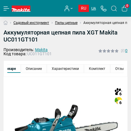
0
RU
UA
Садовый инструмент
Пилы цепные
Аккумуляторная цепная пи
Аккумуляторная цепная пила XGT Makita
UC011GT101
Производитель:
Makita
0
Код товара:
UC011GT101
 о товаре
Описание
Характеристики
Комплект
Отзывы
6
6