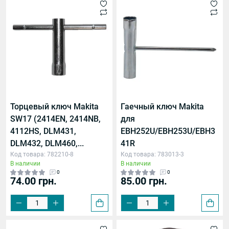
Торцевый ключ Makita
Гаечный ключ Makita
SW17 (2414EN, 2414NB,
для
4112HS, DLM431,
EBH252U/EBH253U/EBH3
DLM432, DLM460,...
41R
Код товара: 782210-8
Код товара: 783013-3
В наличии
В наличии
0
0
74.00 грн.
85.00 грн.