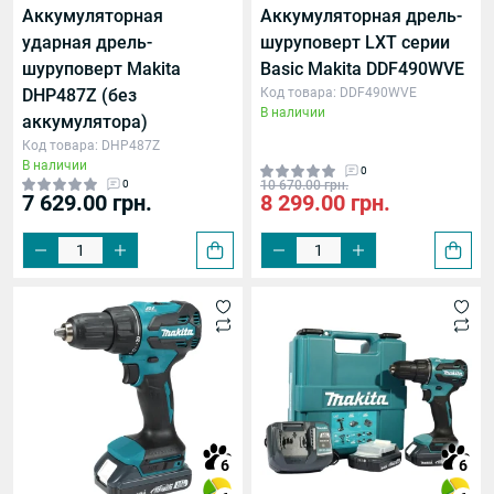
Аккумуляторная
Аккумуляторная дрель-
ударная дрель-
шуруповерт LXT серии
шуруповерт Makita
Basic Makita DDF490WVE
DHP487Z (без
Код товара: DDF490WVE
В наличии
аккумулятора)
Код товара: DHP487Z
В наличии
0
0
10 670.00 грн.
7 629.00 грн.
8 299.00 грн.
даром
щения винта
передача
6
6