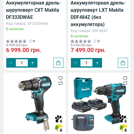
Аккумуляторная дрель-
Аккумуляторная дрель-
шуруповерт CXT Makita
шуруповерт LXT Makita
нта (прибл.)
DF333DWAE
DDF484Z (без
Код товара: DF333DWAE
аккумулятора)
В наличии
Код товара: DDF484Z
В наличии
0
0
8 999.00 грн.
9 106.00 грн.
6 999.00 грн.
7 499.00 грн.
у
 бетону
6
6
6
6