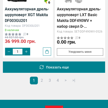
6
Аккумуляторная дрель-
Аккумуляторная дрель-
шуруповерт XGT Makita
шуруповерт LXT Basic
DF003GU201
Makita DDF490WV +
Код товара: DF003GU201
набор сверл D-...
В наличии
Код товара: SET-DDF490WV-0526
0
44 927.00 грн.
0
36 999.00 грн.
0.00 грн.
Уведомить меня
Показать еще
1
2
3
4
>
>|