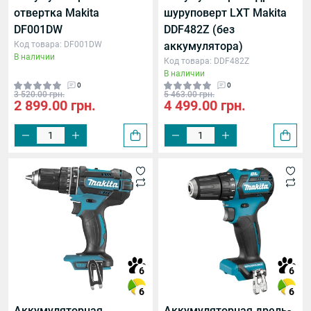
отвертка Makita
шуруповерт LXT Makita
DF001DW
DDF482Z (без
Код товара: DF001DW
аккумулятора)
В наличии
Код товара: DDF482Z
В наличии
0
0
3 520.00 грн.
5 463.00 грн.
2 899.00 грн.
4 499.00 грн.
мень
, мм.
6
6
6
6
Аккумуляторная
Аккумуляторная дрель-