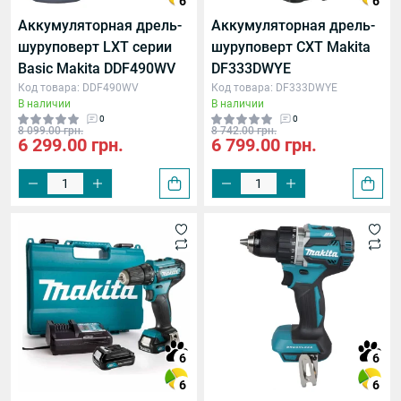
6
6
Аккумуляторная дрель-
Аккумуляторная дрель-
ме Impact
шуруповерт LXT серии
шуруповерт CXT Makita
Basic Makita DDF490WV
DF333DWYE
Код товара: DDF490WV
Код товара: DF333DWYE
В наличии
В наличии
0
0
8 099.00 грн.
8 742.00 грн.
6 299.00 грн.
6 799.00 грн.
6
6
6
6