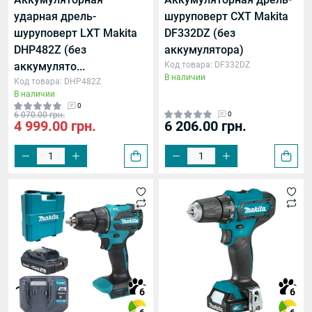
ударная дрель-
шуруповерт CXT Makita
шуруповерт LXT Makita
DF332DZ (без
DHP482Z (без
аккумулятора)
аккумулято...
Код товара: DF332DZ
В наличии
Код товара: DHP482Z
В наличии
0
6 070.00 грн.
0
4 999.00 грн.
6 206.00 грн.
жесткий/мягкий)
6
6
й)