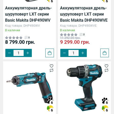
скорость
6
6
Аккумуляторная дрель-
Аккумуляторная дрель-
ах сверления и ударного сверления
шуруповерт LXT серии
шуруповерт LXT серии
Basic Makita DHP490WV
Basic Makita DHP490WVE
е вращения винта
Код товара: DHP490WV
Код товара: DHP490WVE
В наличии
В наличии
е отвинчивания
0
0
11 292.00 грн.
8 799.00 грн.
9 299.00 грн.
6
6
6
6