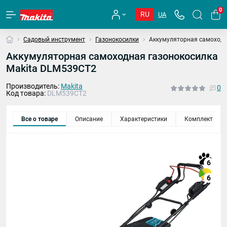
0
RU
UA
Садовый инструмент
Газонокосилки
Аккумуляторная самоходн
Аккумуляторная самоходная газонокосилка
Makita DLM539CT2
Производитель:
Makita
0
Код товара:
DLM539CT2
Все о товаре
Описание
Характеристики
Комплект
6
6