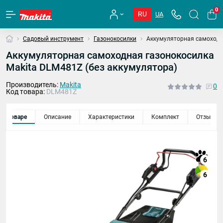
0
RU
UA
Садовый инструмент
Газонокосилки
Аккумуляторная самоходна
Аккумуляторная самоходная газонокосилка
Makita DLM481Z (без аккумулятора)
Производитель:
Makita
0
Код товара:
DLM481Z
 о товаре
Описание
Характеристики
Комплект
Отзывы
6
6