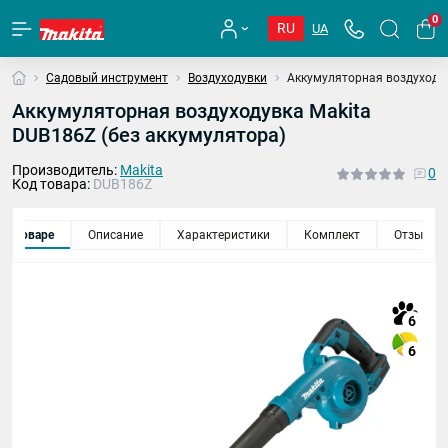
0
RU
UA
Садовый инструмент
Воздуходувки
Аккумуляторная воздуходув
Аккумуляторная воздуходувка Makita
DUB186Z (без аккумулятора)
Производитель:
Makita
0
Код товара:
DUB186Z
 о товаре
Описание
Характеристики
Комплект
Отзывы
6
6