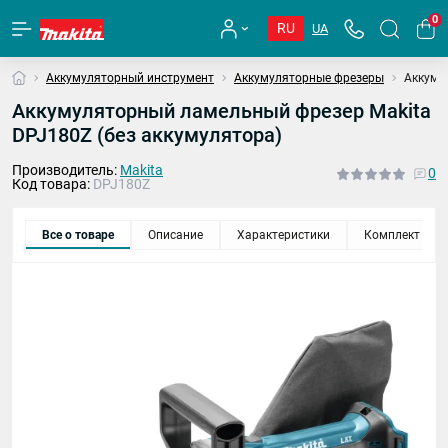
0
RU
UA
Аккумуляторный инструмент
Аккумуляторные фрезеры
Аккуму
Аккумуляторный ламельный фрезер Makita
DPJ180Z (без аккумулятора)
Производитель:
Makita
0
Код товара:
DPJ180Z
Все о товаре
Описание
Характеристики
Комплект