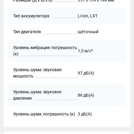
Размеры (Д х Ш х В)
351 x 139 x 149 мм
Тип аккумулятора
Li-Ion, LXT
Тип двигателя
щёточный
Уровень вибрации: погрешность
1,5 м/с²
(к)
Уровень шума: звуковая
97 дБ(А)
мощность
Уровень шума: звуковое
86 дБ(А)
давление
Уровень шума: погрешность (к)
3 дБ(А)