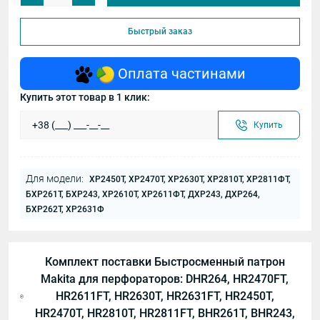
Быстрый заказ
Оплата частинами
Купить этот товар в 1 клик:
Купить
Для модели:
ХР2450Т, ХР2470Т, ХР2630Т, ХР2810Т, ХР2811ФТ,
БХР261Т, БХР243, ХР2610Т, ХР2611ФТ, ДХР243, ДХР264,
БХР262Т, ХР2631Ф
Комплект поставки Быстросменный патрон
Makita для перфораторов: DHR264, HR2470FT,
HR2611FT, HR2630T, HR2631FT, HR2450T,
HR2470T, HR2810T, HR2811FT, BHR261T, BHR243,