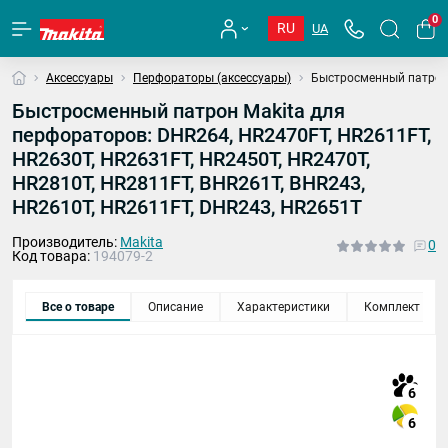
0
RU
UA
Аксессуары
Перфораторы (аксессуары)
Быстросменный патрон 
Быстросменный патрон Makita для
перфораторов: DHR264, HR2470FT, HR2611FT,
HR2630T, HR2631FT, HR2450T, HR2470T,
HR2810T, HR2811FT, BHR261T, BHR243,
HR2610T, HR2611FT, DHR243, HR2651T
Производитель:
Makita
0
Код товара:
194079-2
Все о товаре
Описание
Характеристики
Комплект
6
6