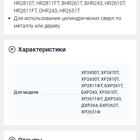
HR2810T, HR2811FT, BHR261T, BHR243, HR2610T,
HR2611FT, DHR243, HR2651T
Для использования цилиндрических сверл по
металлу или дереву
Характеристики
ХР2450Т, ХР2470Т,
ХР2630Т, ХР2810Т,
ХР2811ФТ, БХР261Т,
Для модели
БХР243, ХР2610Т,
ХР2611ФТ, ДХР243,
ДХР264, БХР262Т,
ХР2631Ф