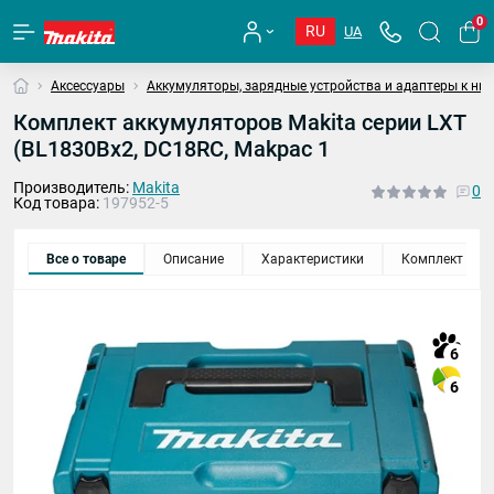
0
RU
UA
Аксессуары
Аккумуляторы, зарядные устройства и адаптеры к ни
Комплект аккумуляторов Makita серии LXT
(BL1830Bx2, DC18RC, Makpac 1
Производитель:
Makita
0
Код товара:
197952-5
Все о товаре
Описание
Характеристики
Комплект
6
6