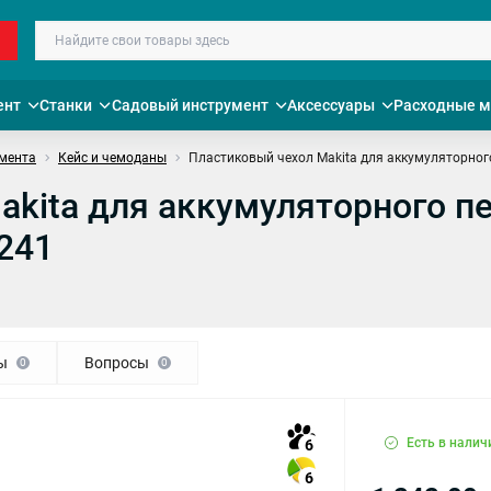
ент
Станки
Садовый инструмент
Аксессуары
Расходные 
умента
Кейс и чемоданы
Пластиковый чехол Makita для аккумуляторног
akita для аккумуляторного п
241
ы
Вопросы
0
0
Есть в налич
6
6