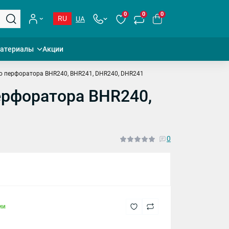
0
0
0
RU
UA
материалы
Акции
о перфоратора BHR240, BHR241, DHR240, DHR241
ерфоратора BHR240,
0
ии