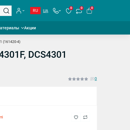
0
0
0
RU
UA
материалы
Акции
1 (161420-4)
A4301F, DCS4301
0
ті