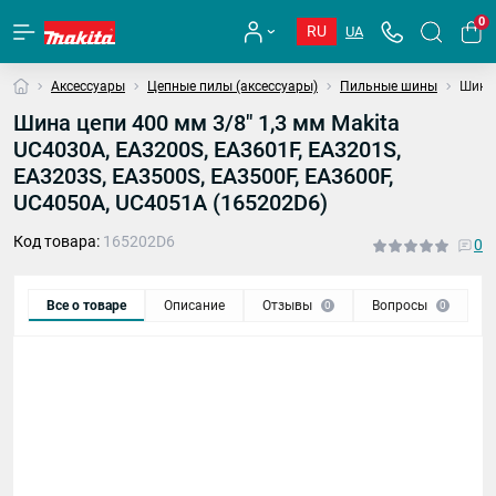
0
RU
UA
Аксессуары
Цепные пилы (аксессуары)
Пильные шины
Шина 
Шина цепи 400 мм 3/8" 1,3 мм Makita
UC4030A, EA3200S, EA3601F, EA3201S,
EA3203S, EA3500S, EA3500F, EA3600F,
UC4050A, UC4051A (165202D6)
Код товара:
165202D6
0
Все о товаре
Описание
Отзывы
Вопросы
0
0