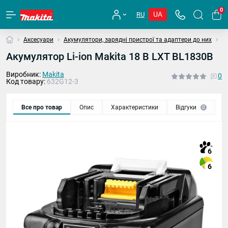
0
UA
RU
Аксесуари
Акумулятори, зарядні пристрої та адаптери до них
А
Акумулятор Li-ion Makita 18 В LXT BL1830B
Виробник:
Makita
0
Код товару:
632G12-3
Все про товар
Опис
Характеристики
Відгуки
0
6
6