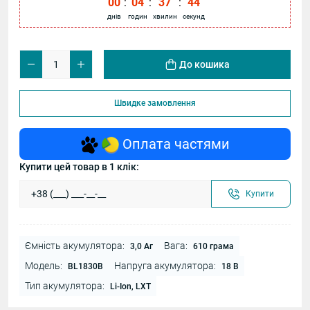
00
:
04
:
37
:
44
днів
годин
хвилин
секунд
До кошика
Швидке замовлення
Оплата частями
Купити цей товар в 1 клік:
Купити
Ємність акумулятора:
Вага:
3,0 Аг
610 грама
Модель:
Напруга акумулятора:
BL1830B
18 В
Тип акумулятора:
Li-Ion, LXT