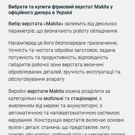
Вибрати та купити фірмовий верстат Makita у
офіційного дилера в Україні
Вибір верстата «Makita»
залежить від декількох
параметрів, що визначають роботу обладнання.
Насамперед це його безпосереднє призначення,
точність та чистота обробки заготовок, задана
потужність та продуктивність, відповідність
габаритів робочої зони верстата величині
оброблюваних деталей, зручність експлуатації та
обслуговування апарату.
Виробні
верстати Makita
можна розділити за
категоріями на
мобільні
та
стаціонарні
, з
живленням від мережі та акумуляторні, з
автоматичною та напівавтоматичною системою
керування. Конструкція верстатів включає основні
вузли і деталі: станина, що представляє литу
основу або корпус, робочий стіл і є механізм подачі,