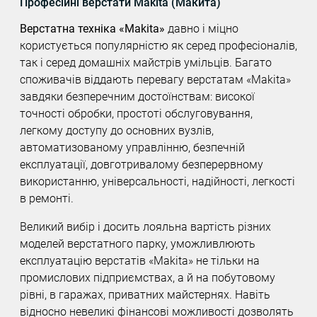
Професійні верстати Makita (Макита)
Верстатна техніка «Makita»
давно і міцно
користується популярністю як серед професіоналів,
так і серед домашніх майстрів умільців. Багато
споживачів віддають перевагу верстатам «Makita»
завдяки безперечним достоїнствам: високої
точності обробки, простоті обслуговування,
легкому доступу до основних вузлів,
автоматизованому управлінню, безпечній
експлуатації, довготривалому безперервному
використанню, універсальності, надійності, легкості
в ремонті.
Великий вибір і досить лояльна вартість різних
моделей верстатного парку, уможливлюють
експлуатацію верстатів «Makita» не тільки на
промислових підприємствах, а й на побутовому
рівні, в гаражах, приватних майстернях. Навіть
відносно невеликі фінансові можливості дозволять