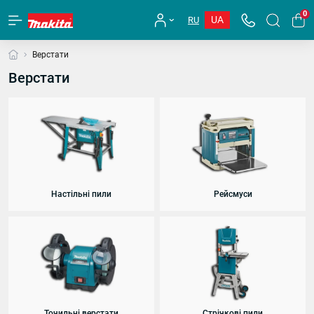
0
UA
RU
Верстати
Верстати
Настільні пили
Рейсмуси
Точильні верстати
Стрічкові пили