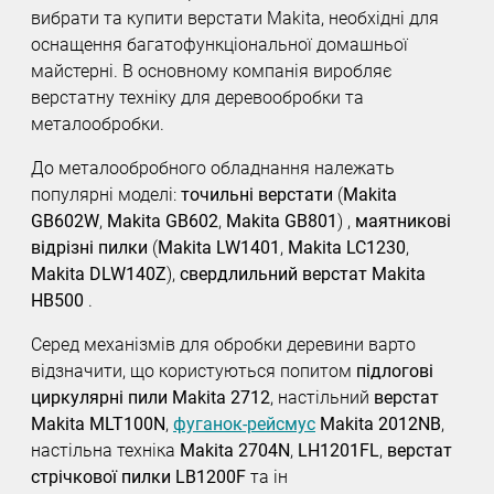
вибрати та купити верстати Makita, необхідні для
оснащення багатофункціональної домашньої
майстерні. В основному компанія виробляє
верстатну техніку для деревообробки та
металообробки.
До металообробного обладнання належать
популярні моделі:
точильні верстати
(
Makita
GB602W
,
Makita GB602
,
Makita GB801
) ,
маятникові
відрізні пилки
(
Makita LW1401
,
Makita LC1230
,
Makita DLW140Z
),
свердлильний верстат Makita
HB500
.
Серед механізмів для обробки деревини варто
відзначити, що користуються попитом
підлогові
циркулярні пили Makita 2712
, настільний
верстат
Makita MLT100N
,
фуганок-рейсмус
Makita 2012NB
,
настільна техніка
Makita 2704N
,
LH1201FL
,
верстат
стрічкової пилки LB1200F
та ін