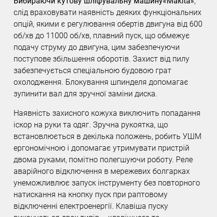
Вибираючи кутову шліфувальну машину«Makita»
,
слід враховувати наявність деяких функціональних
опцій, якими є регулювання обертів двигуна від 600
об/хв до 11000 об/хв, плавний пуск, що обмежує
подачу струму до двигуна, цим забезпечуючи
поступове збільшення оборотів. Захист від пилу
забезпечується спеціальною будовою грат
охолодження. Блокування шпинделя допомагає
зупинити вал для зручної заміни диска.
Наявність захисного кожуха виключить попадання
іскор на руки та одяг. Зручна рукоятка, що
встановлюється в декілька положень, робить УШМ
ергономічною і допомагає утримувати пристрій
двома руками, помітно полегшуючи роботу. Реле
аварійного відключення в мережевих болгарках
унеможливлює запуск інструменту без повторного
натискання на кнопку пуск при раптовому
відключенні електроенергії. Клавіша пуску