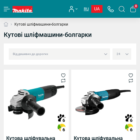
0
UA
RU
Кутові шліфмашини-болгарки
Кутові шліфмашини-болгарки
аючою ручкою
ічною ручкою
6
6
6
6
Кутова шліфувальна
Кутова шліфувальна