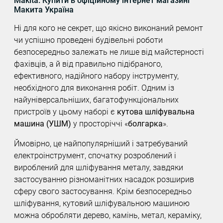
Makita. Купити в офіційному інтернет магазині
Макита Україна
Ні для кого не секрет, що якісно виконаний ремонт
чи успішно проведені будівельні роботи
безпосередньо залежать не лише від майстерності
фахівців, а й від правильно підібраного,
ефективного, надійного набору інструменту,
необхідного для виконання робіт. Одним із
найуніверсальніших, багатофункціональних
пристроїв у цьому наборі є
кутова шліфувальна
машина (УШМ)
у просторіччі «
болгарка
».
Ймовірно, це найпопулярніший і затребуваний
електроінструмент, спочатку розроблений і
вироблений для шліфування металу, завдяки
застосуванню різноманітних насадок розширив
сферу свого застосування. Крім безпосередньо
шліфування, кутовий шліфувальною машиною
можна обробляти дерево, камінь, метал, кераміку,