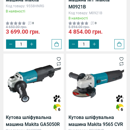
Код товару: 9558HNRG
M0921B
В наявності
Код товару: M0921B
В наявності
0
0
4 650.00 грн.
5 894.00 грн.
3 699.00 грн.
4 854.00 грн.
6
6
6
6
Кутова шліфувальна
Кутова шліфувальна
машина Makita GA5050R
машина Makita 9565 CVR