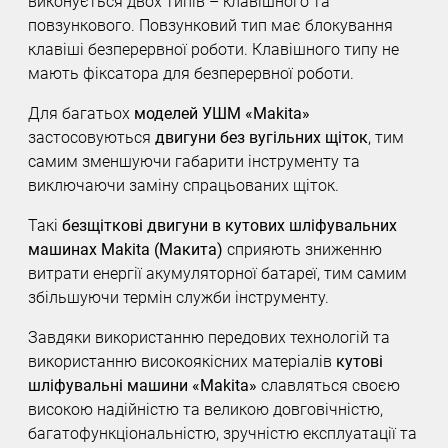
виконується двох типів – клавішного та
повзункового. Повзунковий тип має блокування
клавіші безперервної роботи. Клавішного типу не
мають фіксатора для безперервної роботи.
Для багатьох
моделей УШМ «Makita»
застосовуються
двигуни без вугільних щіток
, тим
самим зменшуючи габарити інструменту та
виключаючи заміну спрацьованих щіток.
Такі
безщіткові двигуни в кутових шліфувальних
машинах Makita (Макита)
сприяють зниженню
витрати енергії акумуляторної батареї, тим самим
збільшуючи термін служби інструменту.
Завдяки використанню передових технологій та
використанню високоякісних матеріалів
кутові
шліфувальні машини «Makita»
славляться своєю
високою надійністю та великою довговічністю,
багатофункціональністю, зручністю експлуатації та