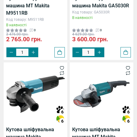
машина MT Makita
машина Makita GA5030R
M9511RB
Код товару: GA5030R
В наявності
Код товару: M9511RB
В наявності
0
0
3 476.00 грн.
4 629.00 грн.
2 765.00 грн.
3 600.00 грн.
6
6
6
6
Кутова шліфувальна
Кутова шліфувальна
 роботі
машина Makita
машина MT Makita