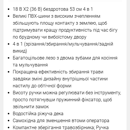
18 В X2 (36 В) бездротова 53 см 4 в 1
Великі ПВХ-шини з високим зчепленням
збільшують площу контакту з землею, щоб
підтримувати кращу продуктивність під час бігу
по брудному чи вибоїстому двору
4 в 1 (зрізання/збирання/мульчування/задній
викид)
Багатоцільове лезо з двома зубами для косіння
та мульчування
Покращена ефективність збирання трави
завдяки зміні дизайну внутрішньої частини
настилу до обтічної форми
Висоту ручки можна регулювати без інструменту,
просто потягнувши пружинний фіксатор, щоб
звільнити замок
Водостійка ріжуча дека
Самохідна для зменшення втоми оператора
Компактне зберігання травозбірника; Ручка