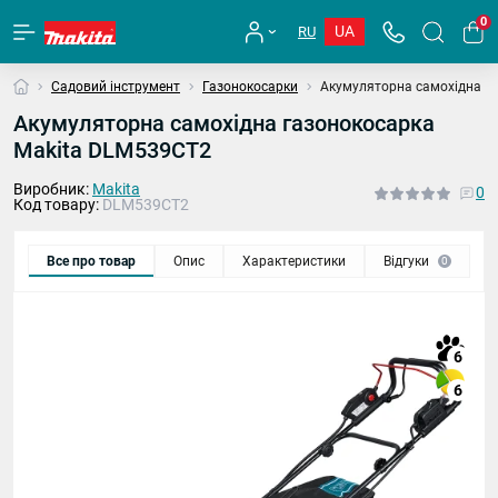
0
UA
RU
Садовий інструмент
Газонокосарки
Акумуляторна самохідна г
Акумуляторна самохідна газонокосарка
Makita DLM539CT2
Виробник:
Makita
0
Код товару:
DLM539CT2
Все про товар
Опис
Характеристики
Відгуки
П
0
6
6