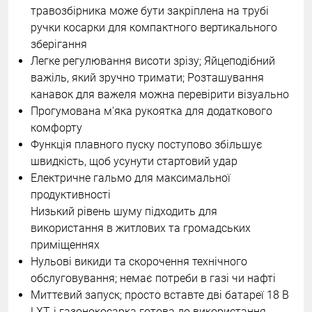
травозбірника може бути закріплена на трубі
ручки косарки для компактного вертикального
зберігання
Легке регулювання висоти зрізу; Яйцеподібний
важіль, який зручно тримати; Розташування
канавок для важеля можна перевірити візуально
Прогумована м'яка рукоятка для додаткового
комфорту
Функція плавного пуску поступово збільшує
швидкість, щоб усунути стартовий удар
Електричне гальмо для максимальної
продуктивності
Низький рівень шуму підходить для
використання в житлових та громадських
приміщеннях
Нульові викиди та скорочення технічного
обслуговування; немає потреби в газі чи нафті
Миттєвий запуск; просто вставте дві батареї 18 В
LXT, і газонокосарка готова до використання