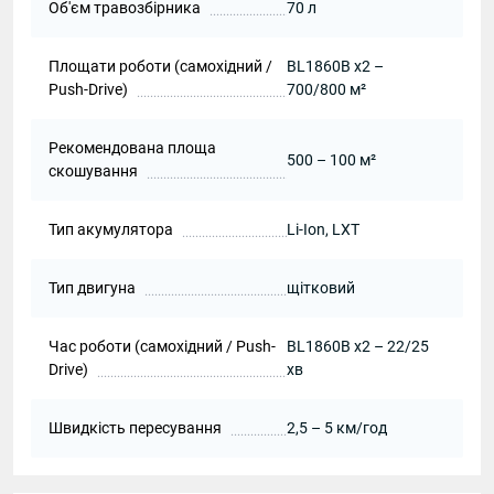
Об'єм травозбірника
70 л
Площати роботи (самохідний /
BL1860B х2 –
Push-Drive)
700/800 м²
Рекомендована площа
500 – 100 м²
скошування
Тип акумулятора
Li-Ion, LXT
Тип двигуна
щітковий
Час роботи (самохідний / Push-
BL1860B х2 – 22/25
Drive)
хв
Швидкість пересування
2,5 – 5 км/год