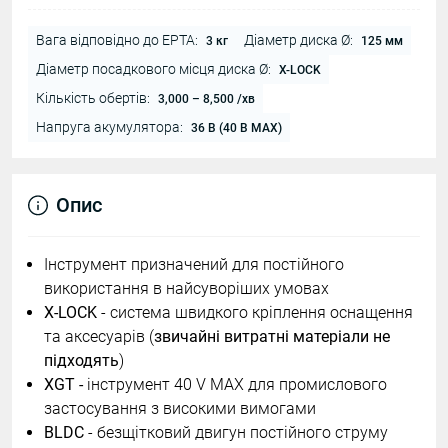
Вага відповідно до EPTA:
Діаметр диска Ø:
3 кг
125 мм
Діаметр посадкового місця диска Ø:
X-LOCK
Кількість обертів:
3,000 – 8,500 /хв
Напруга акумулятора:
36 В (40 В MAX)
Опис
Інструмент призначений для постійного
використання в найсуворіших умовах
X-LOCK
- система швидкого кріплення оснащення
та аксесуарів (
звичайні витратні матеріали не
підходять
)
XGT
-
інструмент 40 V MAX для промислового
застосування з високими вимогами
BLDC
- безщітковий двигун постійного струму