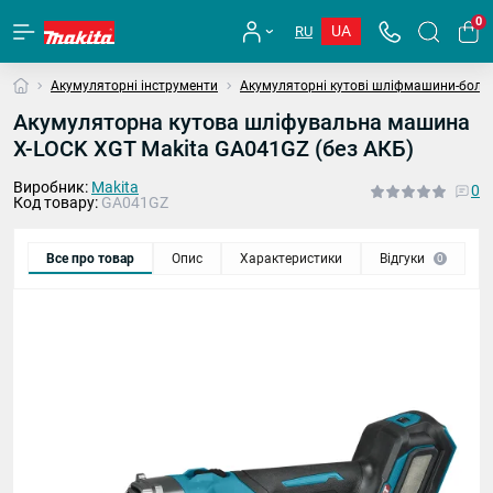
0
UA
RU
Акумуляторні інструменти
Акумуляторні кутові шліфмашини-болг
Акумуляторна кутова шліфувальна машина
X-LOCK XGT Makita GA041GZ (без АКБ)
Виробник:
Makita
0
Код товару:
GA041GZ
Все про товар
Опис
Характеристики
Відгуки
П
0