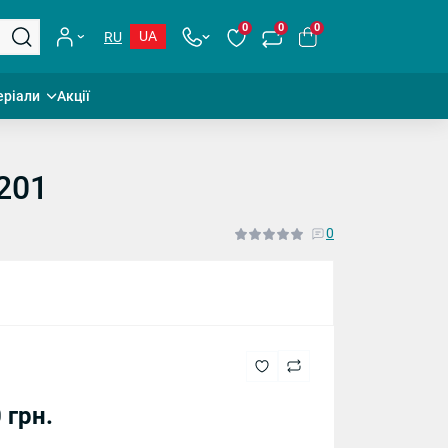
0
0
0
UA
RU
еріали
Акції
201
0
 грн.