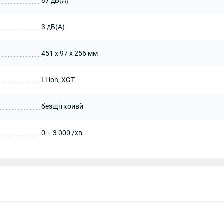
87 дБ(А)
3 дБ(А)
451 x 97 x 256 мм
Li-ion, XGT
безщіткоивй
0 – 3 000 /хв