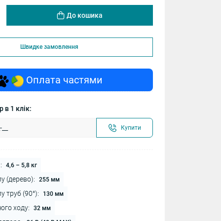
До кошика
Швидке замовлення
Оплата частями
 в 1 клік:
Купити
:
4,6 – 5,8 кг
у (дерево):
255 мм
 труб (90°):
130 мм
ого ходу:
32 мм