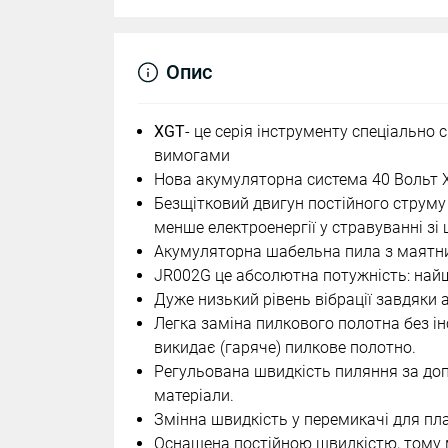
Опис
XGT
- це серія інструменту спеціальн
вимогами
Нова акумуляторна система 40 Вольт 
Безщітковий двигун постійного струм
менше електроенергії у стравуванні з
Акумуляторна шабельна пила з маятн
JR002G це абсолютна потужність: най
Дуже низький рівень вібрації завдяки а
Легка заміна пилкового полотна без ін
викидає (гаряче) пилкове полотно.
Регульована швидкість пиляння за доп
матеріали.
Змінна швидкість у перемикачі для пла
Оснащена постійною швидкістю, тому м