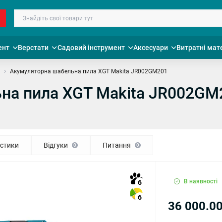
ент
Верстати
Садовий інструмент
Аксесуари
Витратні мат
Акумуляторна шабельна пила XGT Makita JR002GM201
на пила XGT Makita JR002GM
стики
Відгуки
Питання
0
0
В наявності
6
6
36 000.00