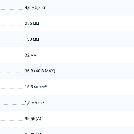
4,6 – 5,8 кг
255 мм
130 мм
32 мм
36 В (40 В MAX)
16,5 м/сек²
1,5 м/сек²
98 дБ(А)