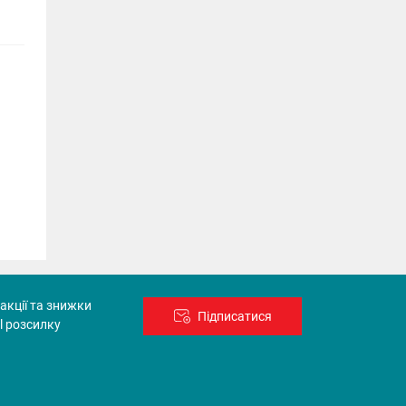
акції та знижки
Підписатися
l розсилку