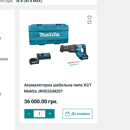
лятора:
36 В (40 В MAX)
и
ання
Акумуляторна шабельна пила XGT
Makita JR002GM201
о
36 000.00 грн.
До кошика