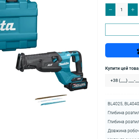
Купити цей товар
BL4025, BL4040
Глибина розпил
Глибина розпилу
Довжина робоч