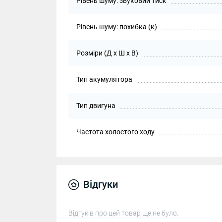
Рівень шуму: звуковий тиск
Рівень шуму: похибка (к)
Розміри (Д х Ш х В)
Тип акумулятора
Тип двигуна
Частота холостого ходу
Відгуки
Відгуків про цей товар ще не було.