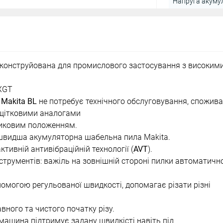
Напруга акуму
о сконструйована для промислового застосування з високим
XGT
у
Makita BL
не потребує технічного обслуговування, спожив
і щітковими аналогами
иковим положенням.
швидша акумуляторна шабельна пила Makita.
ктивній антивібраційній технології (
AVT
).
струментів: важіль на зовнішній стороні пилки автоматичн
омогою регульованої швидкості, допомагає різати різні
вного та чистого початку різу.
ашина підтримує задану швидкісті навіть під