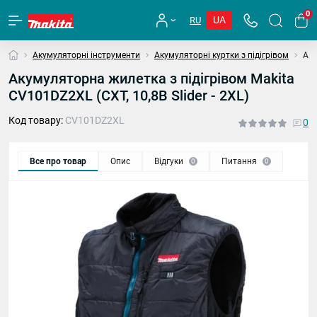
0
UA
RU
Акумуляторні інструменти
Акумуляторні куртки з підігрівом
Аку
Акумуляторна жилетка з підігрівом Makita
CV101DZ2XL (СXT, 10,8В Slider - 2XL)
Код товару:
CV101DZ2XL
0
Все про товар
Опис
Відгуки
Питання
0
0