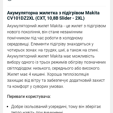
Акумуляторна жилетка з підігрівом Makita
CV101DZ2XL (СXT, 10,8В Slider - 2XL)
Акумуляторний жилет Makita - це жилет з підігрівом
нового покоління, він стане незамінним
помічником під час роботи в холодному
середовищі. Елементи підігріву знаходяться у
чотирьох зонах: на грудях, шиї, а також на спині.
Акумуляторний жилет Makita має можливість
вибору одного із трьох режимів обігріву позначених
світлодіодом: низького, середнього або високого.
Жилет має 4 кишені. Хороша теплоізоляція
захищає від вітру та забезпечує додатковий захист
та комфорт у суворих умовах.
Переваги користувача:
Добре ізольований усередині, тому він зберігає
тепло навіть при вимкненні