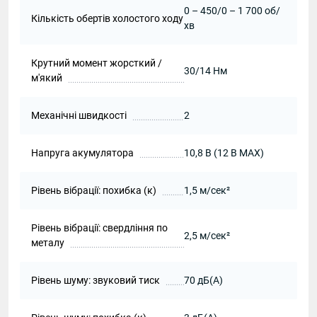
0 – 450/0 – 1 700 об/
Кількість обертів холостого ходу
хв
Крутний момент жорсткий /
30/14 Нм
м'який
Механічні швидкості
2
Напруга акумулятора
10,8 В (12 В MAX)
Рівень вібрації: похибка (к)
1,5 м/сек²
Рівень вібрації: свердління по
2,5 м/сек²
металу
Рівень шуму: звуковий тиск
70 дБ(А)