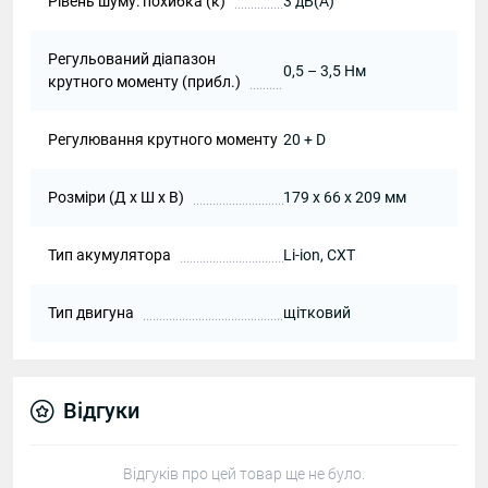
Рівень шуму: похибка (к)
3 дБ(А)
Регульований діапазон
0,5 – 3,5 Нм
крутного моменту (прибл.)
Регулювання крутного моменту
20 + D
Розміри (Д х Ш х В)
179 x 66 x 209 мм
Тип акумулятора
Li-ion, CXT
Тип двигуна
щітковий
Відгуки
Відгуків про цей товар ще не було.