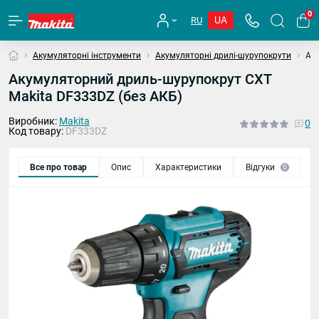
0
UA
RU
Акумуляторні інструменти
Акумуляторні дрилі-шурупокрути
Ак
Акумуляторний дриль-шурупокрут CXT
Makita DF333DZ (без АКБ)
Виробник:
Makita
0
Код товару:
DF333DZ
Все про товар
Опис
Характеристики
Відгуки
П
0