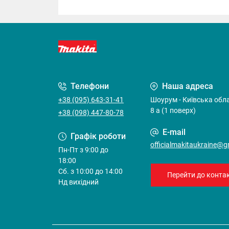
Телефони
Наша адреса
+38 (095) 643-31-41
Шоурум - Київська облас
8 а (1 поверх)
+38 (098) 447-80-78
E-mail
Графік роботи
officialmakitaukraine@
Пн-Пт з 9:00 до
18:00
Cб. з 10:00 до 14:00
Перейти до контак
Нд вихідний