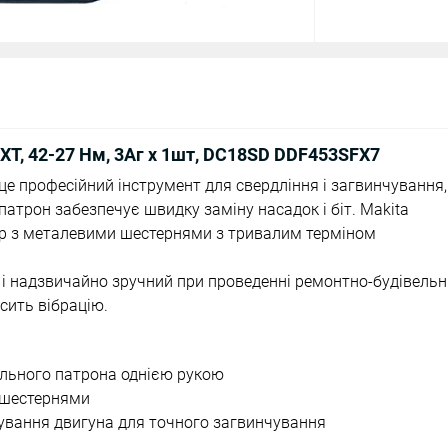
T, 42-27 Нм, 3Аг х 1шт, DC18SD DDF453SFX7
 це професійний інструмент для свердління і загвинчування
атрон забезпечує швидку заміну насадок і біт. Makita
р з металевими шестернями з тривалим терміном
г і надзвичайно зручний при проведенні ремонтно-будівель
сить вібрацію.
ильного патрона однією рукою
 шестернями
ування двигуна для точного загвинчування