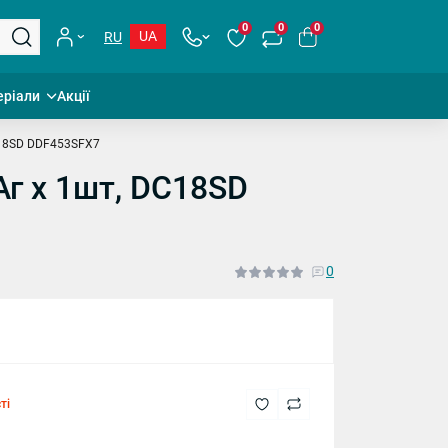
0
0
0
UA
RU
еріали
Акції
C18SD DDF453SFX7
Аг х 1шт, DC18SD
0
ті