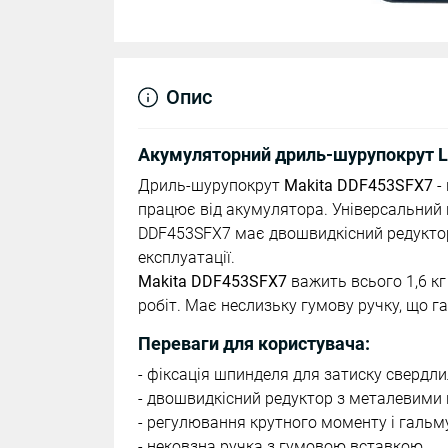
Опис
Акумуляторний дриль-шурупокрут LX
Дриль-шурупокрут
Makita DDF453SFX7
-
працює від акумулятора. Універсальний п
DDF453SFX7 має двошвидкісний редукто
експлуатації.
Makita DDF453SFX7
важить всього 1,6 к
робіт. Має неслизьку гумову ручку, що га
Переваги для користувача:
- фіксація шпинделя для затиску свердл
- двошвидкісний редуктор з металевими
- регулювання крутного моменту і гальм
- нековзна ручка з гумовою вставкою