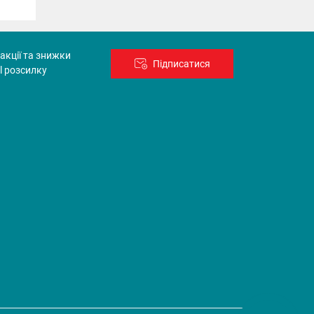
акції та знижки
Підписатися
l розсилку