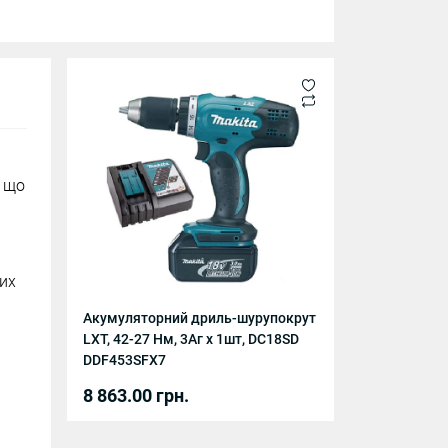
, що
них
Акумуляторний дриль-шурупокрут
LXT, 42-27 Нм, 3Аг х 1шт, DC18SD
DDF453SFX7
8 863.00 грн.