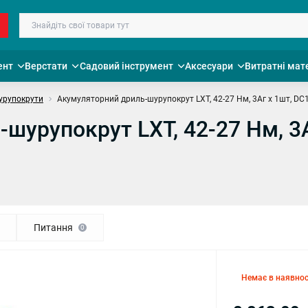
ент
Верстати
Садовий інструмент
Аксесуари
Витратні мат
урупокрути
Акумуляторний дриль-шурупокрут LXT, 42-27 Нм, 3Аг х 1шт, D
шурупокрут LXT, 42-27 Нм, 3
Питання
0
Немає в наявнос