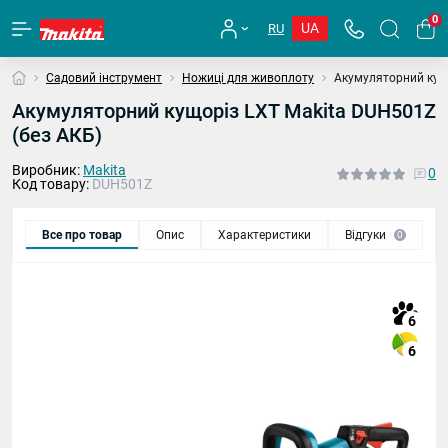
0
UA
RU
Садовий інструмент
Ножиці для живоплоту
Акумуляторний кущо
Акумуляторний кущоріз LXT Makita DUH501Z
(без АКБ)
Виробник:
Makita
0
Код товару:
DUH501Z
Все про товар
Опис
Характеристики
Відгуки
П
0
6
6