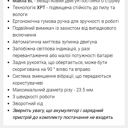
Makita BL
- безщітковий двигун постійного струму
Технологія
XPT
- підвищена стійкість до пилу та
вологи
Ергономічна гумова ручка для зручності в роботі
Подвійний вимикач із захистом від випадкового
включення
Автоматична миттєва зупинка двигуна
Запобіжна світлова індикація, у разі
перевантаження або малої потужності батареї
Задня рукоятка, що обертається, може бути
скоригована на 90 ° вліво та вправо
Система зменшення вібрації, що передаються
користувачеві
Максимальний діаметр різу - 23.5 мм
3 швидкості роботи
Зворотний хід
Зверніть увагу, що акумулятор і зарядний
пристрій до комплекту постачання не входять