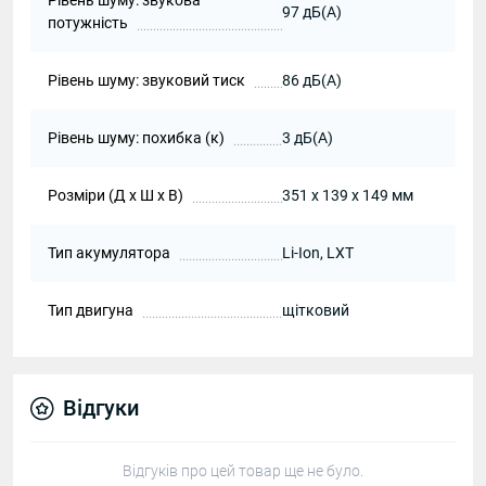
Рівень шуму: звукова
97 дБ(А)
потужність
Рівень шуму: звуковий тиск
86 дБ(А)
Рівень шуму: похибка (к)
3 дБ(А)
Розміри (Д х Ш х В)
351 x 139 x 149 мм
Тип акумулятора
Li-Ion, LXT
Тип двигуна
щітковий
Відгуки
Відгуків про цей товар ще не було.