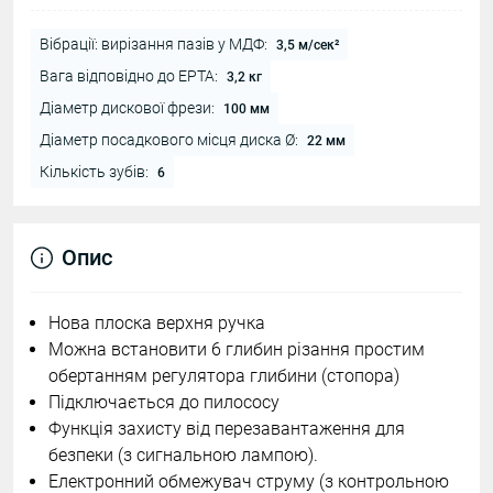
Вібрації: вирізання пазів у МДФ:
3,5 м/сек²
Вага відповідно до EPTA:
3,2 кг
Діаметр дискової фрези:
100 мм
Діаметр посадкового місця диска Ø:
22 мм
Кількість зубів:
6
Опис
Нова плоска верхня ручка
Можна встановити 6 глибин різання простим
обертанням регулятора глибини (стопора)
Підключається до пилососу
Функція захисту від перезавантаження для
безпеки (з сигнальною лампою).
Електронний обмежувач струму (з контрольною