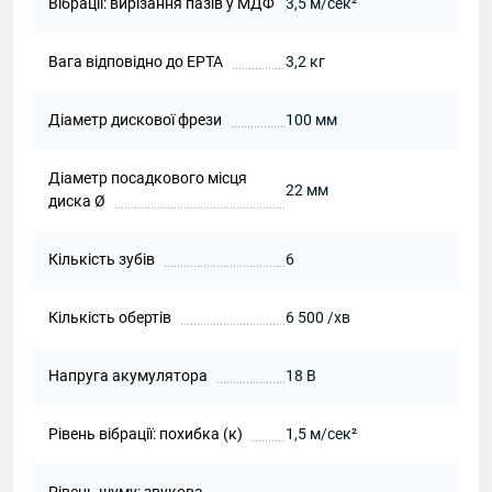
Вібрації: вирізання пазів у МДФ
3,5 м/сек²
Вага відповідно до EPTA
3,2 кг
Діаметр дискової фрези
100 мм
Діаметр посадкового місця
22 мм
диска Ø
Кількість зубів
6
Кількість обертів
6 500 /хв
Напруга акумулятора
18 В
Рівень вібрації: похибка (к)
1,5 м/сек²