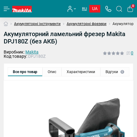
0
UA
RU
Акумуляторні інструменти
Акумуляторні фрезери
Акумуляторни
Акумуляторний ламельний фрезер Makita
DPJ180Z (без АКБ)
Виробник:
Makita
0
Код товару:
DPJ180Z
Все про товар
Опис
Характеристики
Відгуки
П
0