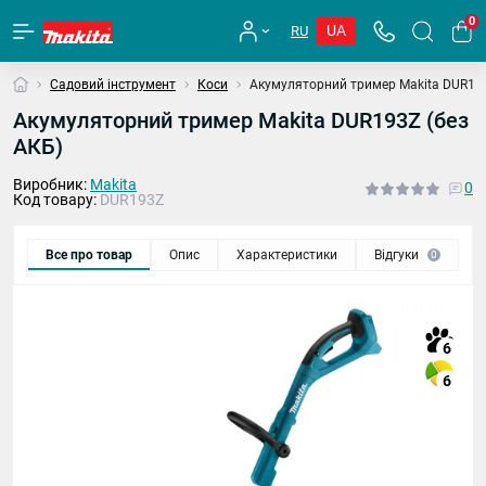
0
UA
RU
Садовий інструмент
Коси
Акумуляторний тример Makita DUR193
Акумуляторний тример Makita DUR193Z (без
АКБ)
Виробник:
Makita
0
Код товару:
DUR193Z
Все про товар
Опис
Характеристики
Відгуки
П
0
6
6