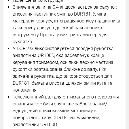
Полегшена конструкція
Зниження ваги на 0,4 кг досягається за рахунок
внесення наступних змін до DUR181: (зміна
матеріалу корпусу, інтеграція корпусу підшипника
та корпусу двигуна до секції наконечника
інструменту Проста у використанні передня
рукоятка
У DUR193 використовується передня рукоятка,
аналогічна UR100D, яка забезпечує краще
керування тримером, оскільки верхня частина
рукоятки розташована ближче до валу, ніж
звичайна рукоятка, що використовується для
DUR181. бажана висота шляхом зміни кута та
положення
Телескопічний вал для оптимального положення
різання може бути зручніше заблокований/
відпущений шляхом зміни механізму з
поворотного типу DUR181 на важільний,
аналогічний UR100D