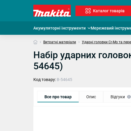
Каталог товарів
Акумуляторні інструменти
Мережевий інструм
Витратні матеріали
Ударні головки Cr-Mo та пер
Набір ударних головок
54645)
Код товару:
B-54645
Все про товар
Опис
Відгуки
0