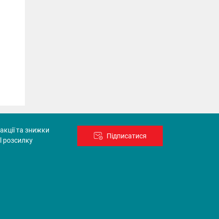
акції та знижки
Підписатися
l розсилку