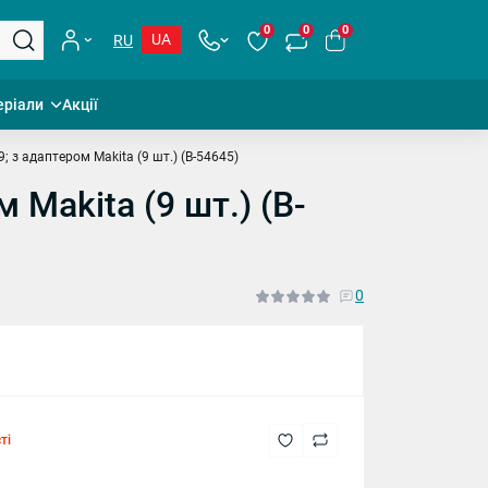
0
0
0
UA
RU
еріали
Акції
 з адаптером Makita (9 шт.) (B-54645)
Makita (9 шт.) (B-
0
ті