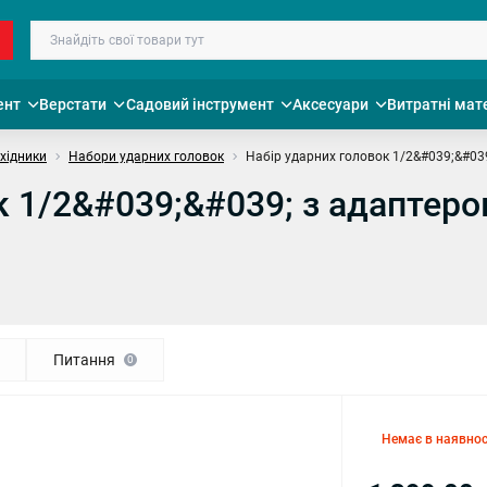
ент
Верстати
Садовий інструмент
Аксесуари
Витратні мат
ехідники
Набори ударних головок
Набір ударних головок 1/2&#039;&#039;
 1/2&#039;&#039; з адаптером 
Питання
0
Немає в наявнос