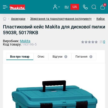
0
UA
RU
Аксесуари
Зберігання та транспортування інструменту
Кейси та
Пластиковий кейс Makita для дискової пилки
5903R, 5017RKB
Виробник:
Makita
0
Код товару:
193196-5
Все про товар
Опис
Відгуки
Питання
0
0