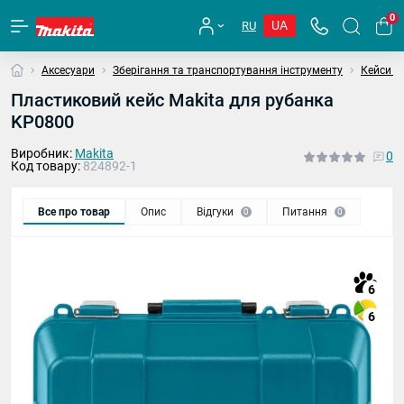
0
UA
RU
Аксесуари
Зберігання та транспортування інструменту
Кейси та
Пластиковий кейс Makita для рубанка
KP0800
Виробник:
Makita
0
Код товару:
824892-1
Все про товар
Опис
Відгуки
Питання
0
0
6
6