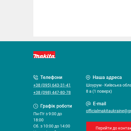
Телефони
Наша адреса
+38 (095) 643-31-41
Шоурум - Київська облас
8 а (1 поверх)
+38 (098) 447-80-78
E-mail
Графік роботи
officialmakitaukraine@
Пн-Пт з 9:00 до
18:00
Cб. з 10:00 до 14:00
Перейти до контак