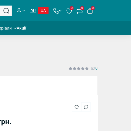
0
0
0
UA
RU
еріали
Акції
0
грн.