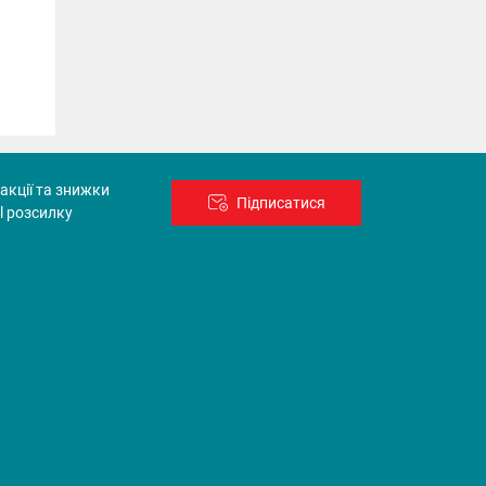
акції та знижки
Підписатися
l розсилку