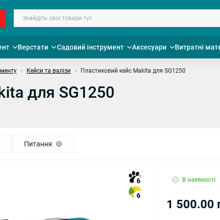
ент
Верстати
Садовий інструмент
Аксесуари
Витратні мат
ументу
Кейси та валізи
Пластиковий кейс Makita для SG1250
ita для SG1250
Питання
0
В наявності
6
6
1 500.00 