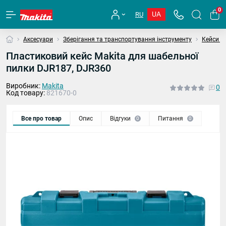
0
UA
RU
Аксесуари
Зберігання та транспортування інструменту
Кейси та
Пластиковий кейс Makita для шабельної
пилки DJR187, DJR360
Виробник:
Makita
0
Код товару:
821670-0
Все про товар
Опис
Відгуки
Питання
0
0