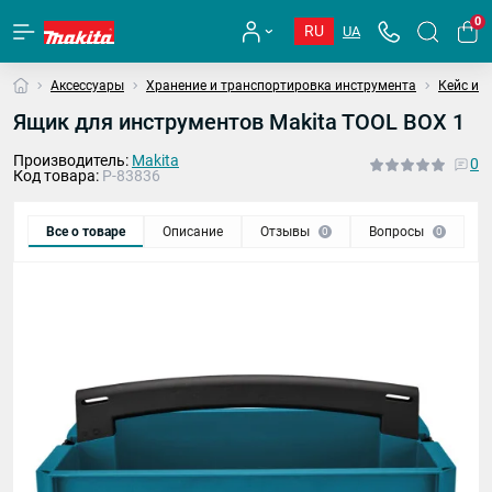
0
RU
UA
Аксессуары
Хранение и транспортировка инструмента
Кейс и 
Ящик для инструментов Makita TOOL BOX 1
Производитель:
Makita
0
Код товара:
P-83836
Все о товаре
Описание
Отзывы
Вопросы
0
0